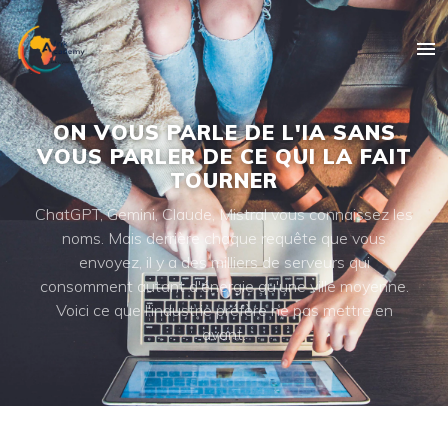
ON VOUS PARLE DE L'IA SANS
VOUS PARLER DE CE QUI LA FAIT
TOURNER
ChatGPT, Gemini, Claude, Mistral vous connaissez les
noms. Mais derrière chaque requête que vous
envoyez, il y a des milliers de serveurs qui
consomment autant d'énergie qu'une ville moyenne.
Voici ce que l'industrie préfère ne pas mettre en
avant.