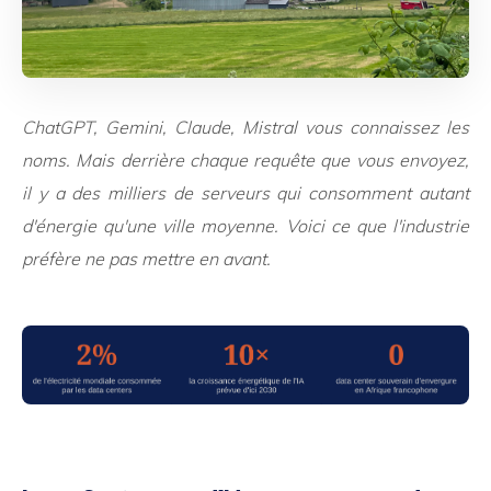
ChatGPT, Gemini, Claude, Mistral vous connaissez les
noms. Mais derrière chaque requête que vous envoyez,
il y a des milliers de serveurs qui consomment autant
d'énergie qu'une ville moyenne. Voici ce que l'industrie
préfère ne pas mettre en avant.