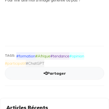
Pour finir dite moi si image générée ou pas ?
TAGS:
#formation
#Afrique
#tendance
#opinion
#participatif
#ChatGPT
Partager
Articles Récents