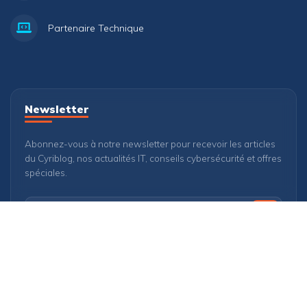
Partenaire Technique
Newsletter
Abonnez-vous à notre newsletter pour recevoir les articles
du Cyriblog, nos actualités IT, conseils cybersécurité et offres
spéciales.
Afrik'Academy est désormais en collaboration avec
CDOSS
.