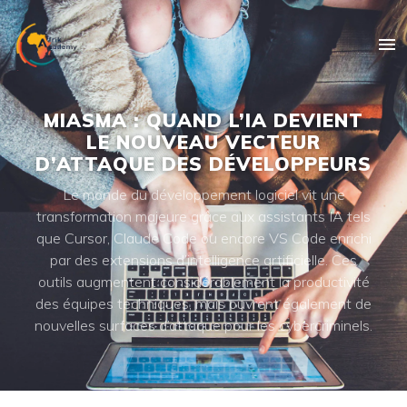
MIASMA : QUAND L’IA DEVIENT
LE NOUVEAU VECTEUR
D’ATTAQUE DES DÉVELOPPEURS
Le monde du développement logiciel vit une
transformation majeure grâce aux assistants IA tels
que Cursor, Claude Code ou encore VS Code enrichi
par des extensions d’intelligence artificielle. Ces
outils augmentent considérablement la productivité
des équipes techniques, mais ouvrent également de
nouvelles surfaces d’attaque pour les cybercriminels.