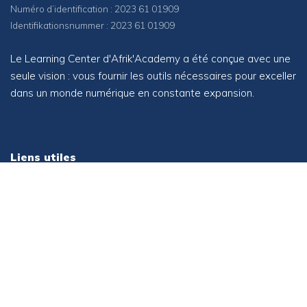
Numéro d’identification : 2023 61 01909
Identifikationsnummer : 2023 61 01909
Le Learning Center d'Afrik'Academy a été conçue avec une
seule vision : vous fournir les outils nécessaires pour exceller
dans un monde numérique en constante expansion.
Liens utiles
LMS (Learning Center)
Adhésion en tant qu'apprenant
Adhésion en tant que membre
Rejoindre en tant qu'enseignant
Compliance for Data Open Source Software Association